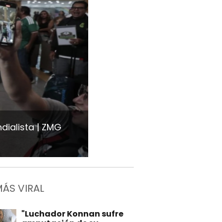
dialista
ZMG
MÁS VIRAL
"Luchador Konnan sufre