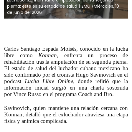
pierna: este es su estado de salud
ZMG /Miércoles, 10
de junio del 2026
Carlos Santiago Espada Moisés
, conocido en la lucha
libre como
Konnan
, enfrenta un proceso de
rehabilitación tras la amputación de su segunda pierna.
El estado de salud del luchador cubano-mexicano ha
sido confirmado por el cronista
Hugo Savinovich
en el
podcast
Lucha Libre Online
, donde refirió que la
información inicial surgió en una charla sostenida
por
Vince Russo
en el programa Coach and Bro.
Savinovich, quien mantiene una relación cercana con
Konnan, detalló que el exluchador atraviesa una etapa
física y anímica complicada.