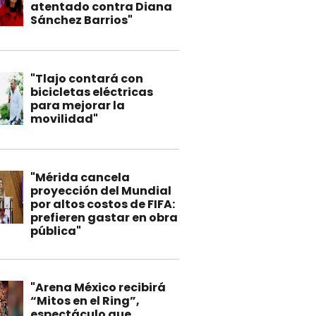
atentado contra Diana
Sánchez Barrios"
"Tlajo contará con
bicicletas eléctricas
para mejorar la
movilidad"
"Mérida cancela
proyección del Mundial
por altos costos de FIFA:
prefieren gastar en obra
pública"
"Arena México recibirá
“Mitos en el Ring”,
espectáculo que