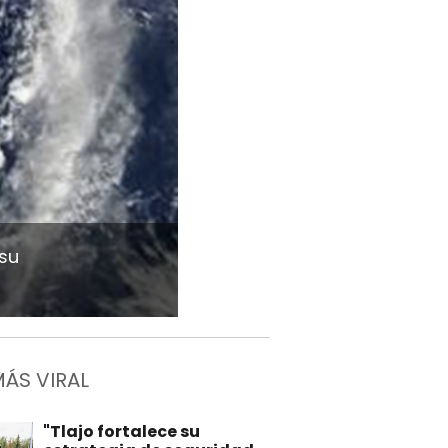
 su
MÁS VIRAL
"Tlajo fortalece su