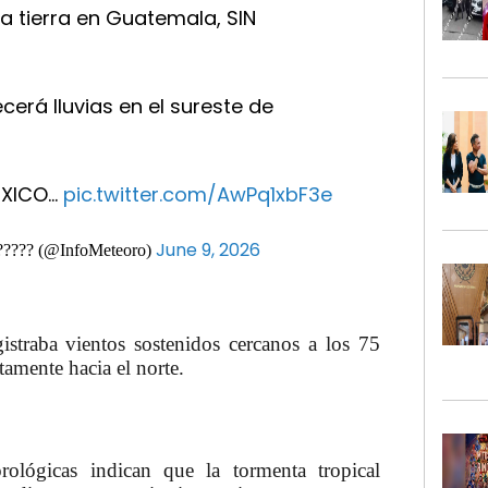
ia tierra en Guatemala, SIN
erá lluvias en el sureste de
ÉXICO…
pic.twitter.com/AwPq1xbF3e
June 9, 2026
????? (@InfoMeteoro)
straba vientos sostenidos cercanos a los 75
amente hacia el norte.
rológicas indican que la tormenta tropical