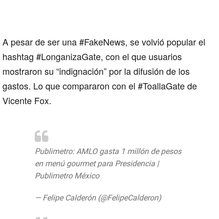
August 5, 2019
A pesar de ser una #FakeNews, se volvió popular el
hashtag
#LonganizaGate
, con el que usuarios
mostraron su “indignación” por la difusión de los
gastos. Lo que compararon con el
#ToallaGate
de
Vicente Fox
.
Publimetro: AMLO gasta 1 millón de pesos
en menú gourmet para Presidencia |
Publimetro México
https://t.co/Hsjboqiq5u
— Felipe Calderón (@FelipeCalderon)
March 10, 2019