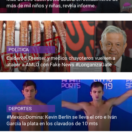
más de mil niños y niñas, revela informe.
POLITICA
Calderón, Dresser y medios chayoteros vuelven a
atacar a AMLO con Fake News #LonganizaGate
DEPORTES
#MexicoDomina: Kevin Berlín se lleva el oro e Iván
García la plata en los clavados de 10 mts