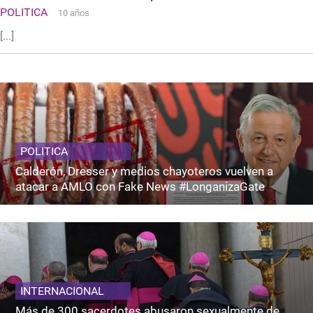
POLITICA
10 años
[...]
POLITICA
Calderón, Dresser y medios chayoteros vuelven a
atacar a AMLO con Fake News #LonganizaGate
INTERNACIONAL
Más de 300 sacerdotes abusaron sexualmente de