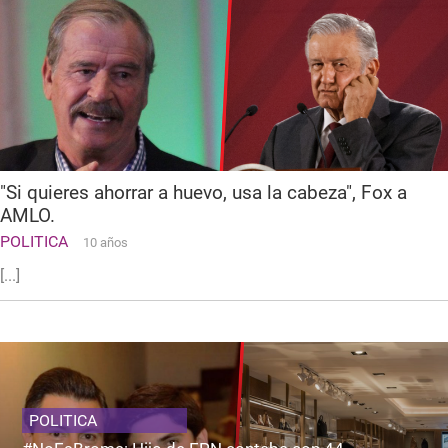
"Si quieres ahorrar a huevo, usa la cabeza", Fox a
AMLO.
POLITICA
10 años
[...]
POLITICA