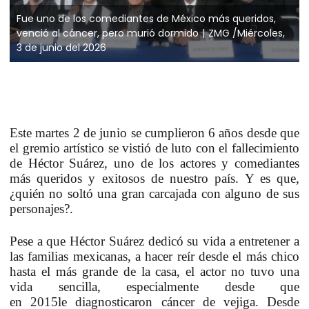
Fue uno de los comediantes de México más queridos,
venció al cáncer, pero murió dormido
ZMG /Miércoles,
3 de junio del 2026
Este martes
2 de junio
se cumplieron
6 años desde que
el gremio artístico se vistió de luto
con el fallecimiento
de
Héctor Suárez,
uno de los actores y comediantes
más queridos y exitosos de nuestro país. Y es que,
¿quién no soltó una gran carcajada con alguno de sus
personajes?.
Pese a que Héctor Suárez dedicó su vida a entretener a
las
familias mexicanas
, a hacer reír desde el más chico
hasta el más grande de la casa, el actor no tuvo una
vida sencilla, especialmente desde que
en
2015
le
diagnosticaron cáncer de vejiga
. Desde