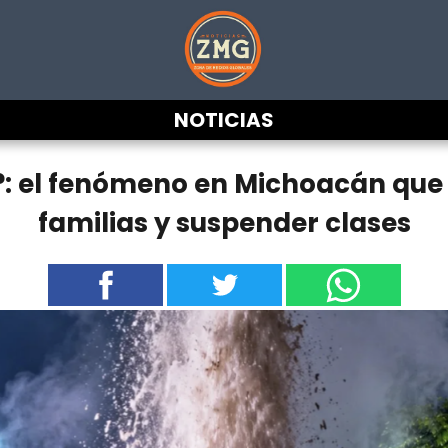
NOTICIAS
?: el fenómeno en Michoacán que
familias y suspender clases