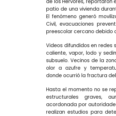
de los Hervores, reportaron 
patio de una vivienda duran
El fenómeno generó
movili
Civil, evacuaciones preven
preescolar cercano debido al
Videos difundidos en redes
caliente, vapor, lodo y sed
subsuelo. Vecinos de la zon
olor a azufre y temperat
donde ocurrió la fractura del
Hasta el momento no se rep
estructurales graves, a
acordonada
por autoridades
realizan estudios para det