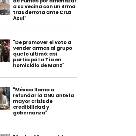
de Pumas por amenazar
a su vecina con un 4rma
tras derrota ante Cruz
Azul"
"De promover el voto a
vender armas al grupo
que lo ultimó: así
participó La Tía en
homicidio de Manz"
"México llama a
refundar la ONU ante la
mayor crisis de
credibilidad y
gobernanza"