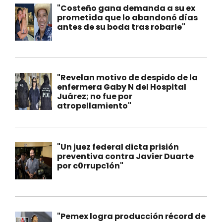
"Costeño gana demanda a su ex
prometida que lo abandonó días
antes de su boda tras robarle"
"Revelan motivo de despido de la
enfermera Gaby N del Hospital
Juárez; no fue por
atropellamiento"
"Un juez federal dicta prisión
preventiva contra Javier Duarte
por c0rrupc1ón"
"Pemex logra producción récord de