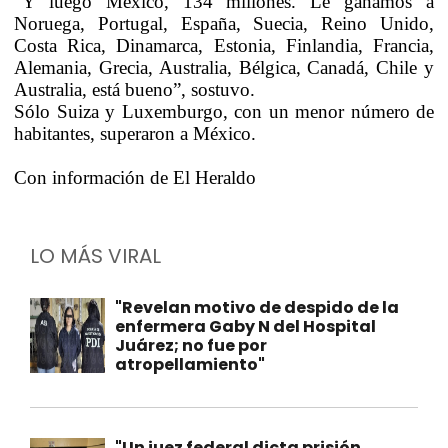
“Y luego México, 134 millones. Le ganamos a
Noruega, Portugal, España, Suecia, Reino Unido,
Costa Rica, Dinamarca, Estonia, Finlandia, Francia,
Alemania, Grecia, Australia, Bélgica, Canadá, Chile y
Australia, está bueno”, sostuvo.
Sólo Suiza y Luxemburgo, con un menor número de
habitantes, superaron a México.
Con información de El Heraldo
LO MÁS VIRAL
"Revelan motivo de despido de la
enfermera Gaby N del Hospital
Juárez; no fue por
atropellamiento"
"Un juez federal dicta prisión