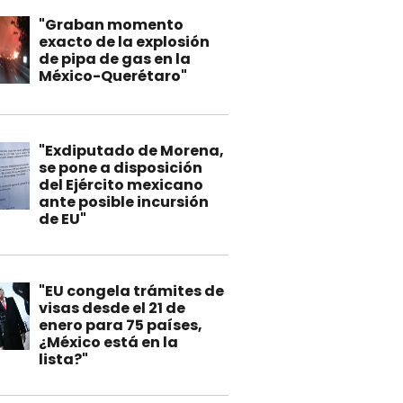
"Graban momento
exacto de la explosión
de pipa de gas en la
México-Querétaro"
"Exdiputado de Morena,
se pone a disposición
del Ejército mexicano
ante posible incursión
de EU"
"EU congela trámites de
visas desde el 21 de
enero para 75 países,
¿México está en la
lista?"