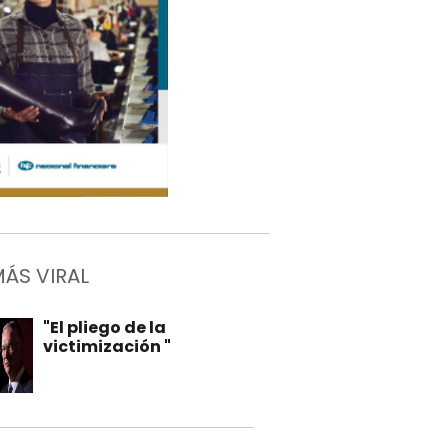
MÁS VIRAL
"El pliego de la
victimización "