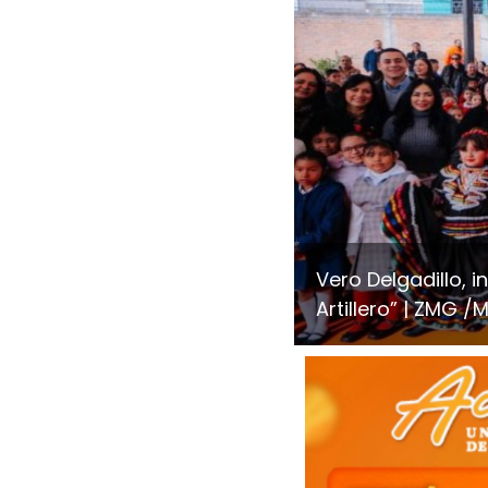
Vero Delgadillo, i
Artillero”
ZMG /Mi