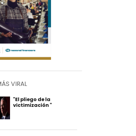
MÁS VIRAL
"El pliego de la
victimización "