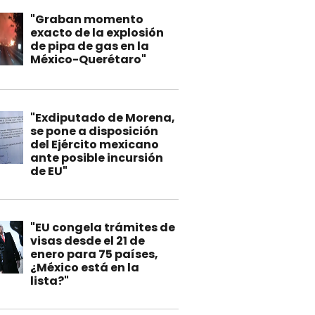
"Graban momento
exacto de la explosión
de pipa de gas en la
México-Querétaro"
"Exdiputado de Morena,
se pone a disposición
del Ejército mexicano
ante posible incursión
de EU"
"EU congela trámites de
visas desde el 21 de
enero para 75 países,
¿México está en la
lista?"