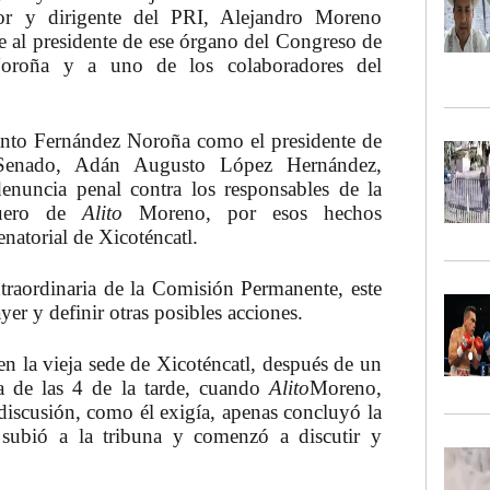
dor y dirigente del PRI, Alejandro Moreno
e al presidente de ese órgano del Congreso de
oroña y a uno de los colaboradores del
anto Fernández Noroña como el presidente de
 Senado, Adán Augusto López Hernández,
enuncia penal contra los responsables de la
fuero de
Alito
Moreno, por esos hechos
enatorial de Xicoténcatl.
raordinaria de la Comisión Permanente, este
yer y definir otras posibles acciones.
en la vieja sede de Xicoténcatl, después de un
ca de las 4 de la tarde, cuando
Alito
Moreno,
iscusión, como él exigía, apenas concluyó la
subió a la tribuna y comenzó a discutir y