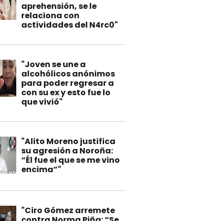
aprehensión, se le
relaciona con
actividades del N4rc0"
"Joven se une a
alcohólicos anónimos
para poder regresar a
con su ex y esto fue lo
que vivió"
"Alito Moreno justifica
su agresión a Noroña:
“Él fue el que se me vino
encima”"
"Ciro Gómez arremete
contra Norma Piña: “Se