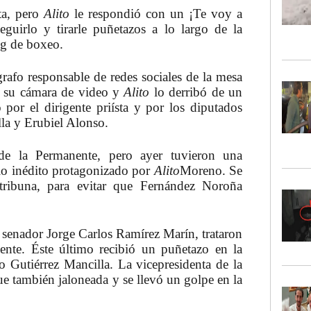
ta, pero
Alito
le respondió con un ¡Te voy a
guirlo y tirarle puñetazos a lo largo de la
ng de boxeo.
afo responsable de redes sociales de la mesa
n su cámara de video y
Alito
lo derribó de un
por el dirigente priísta y por los diputados
la y Erubiel Alonso.
de la Permanente, pero ayer tuvieron una
ulo inédito protagonizado por
Alito
Moreno. Se
tribuna, para evitar que Fernández Noroña
el senador Jorge Carlos Ramírez Marín, trataron
nente. Éste último recibió un puñetazo en la
o Gutiérrez Mancilla. La vicepresidenta de la
ue también jaloneada y se llevó un golpe en la