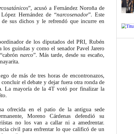
rcosatánicos
”, acusó a Fernández Noroña de
 López Hernández de “
narcosenador
”. Este
s de sus dichos y le refrendó que incurre en
oordinador de los diputados del PRI, Rubén
a los guindas y como el senador Pavel Jarero
: “cabrón
narco
”. Más tarde, desde su escaño,
 nayarita.
ego de más de tres horas de encontronazos,
oncluir el debate y dejar fuera otra ronda de
ca. La mayoría de la 4T votó por finalizar la
ito
.
sa ofrecida en el patio de la antigua sede
Permanente, Moreno Cárdenas defendió su
iístas no los van a callar ni a amedrentar.
ncia civil para enfrentar lo que calificó de un