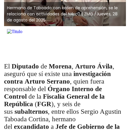
Hermano de Taboada con orden de aprehensión, se le
relaciona con actividades del N4rc0
ZMG /Jueves, 28
de agosto del 2025
El
Diputado
de
Morena
,
Arturo Ávila
,
aseguró que sí existe una
investigación
contra
Arturo Serrano
, quien fuera
responsable del
Órgano Interno de
Control
de la
Fiscalía General de la
República
(
FGR
), y seis de
sus
subalternos
, entre ellos Sergio Agustin
Taboada Cortina, hermano
del
excandidato
a
Jefe de Gobierno de la