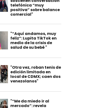
sostienen conversación
telefónica “muy
positiva” sobre balance
comercial"
"“Aquí andamos, muy
feliz”: Lupita TikTok en
medio de la crisis de
salud de su bebé "
"Otra vez, roban tenis de
edición limitada en
local de CDMX; caen dos
venezolanos"
"“Me da miedo ir al
mercado”: revela