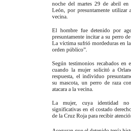
noche del martes 29 de abril en
León, por presuntamente utilizar
vecina.
El hombre fue detenido por age
presuntamente incitar a su
perro
de
La víctima sufrió mordeduras en la c
orden público”.
Según testimonios recabados en el
cuando la mujer solicitó a Orla
respuesta, el individuo presuntam
su
mascota
, un perro de raza co
atacara a la vecina.
La mujer, cuya identidad no
significativas
en el costado derech
de la Cruz Roja para recibir atenci
Aseguran que el detenido tenía hist