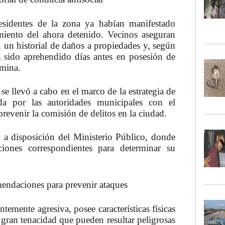
residentes de la zona ya habían manifestado
miento
del ahora
detenido
. Vecinos aseguran
un historial de daños a propiedades y, según
ía sido aprehendido días antes en posesión de
amina.
e llevó a cabo en el marco de la estrategia de
da por las autoridades municipales con el
 prevenir la comisión de delitos en la ciudad.
o a disposición del
Ministerio Públic
o, donde
ciones correspondientes para determinar su
omendaciones para prevenir ataques
rentemente
agresiva
, posee características físicas
 gran
tenacidad
que pueden resultar peligrosas