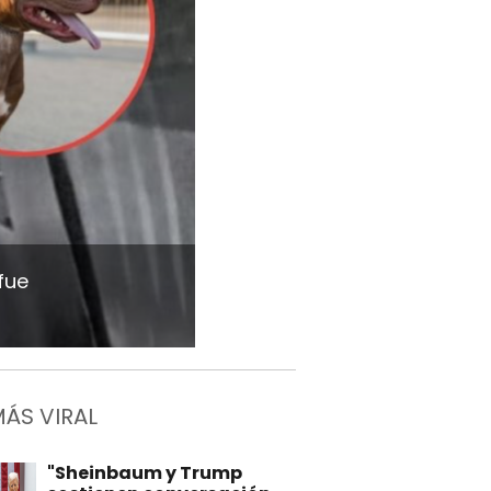
fue
MÁS VIRAL
"Sheinbaum y Trump