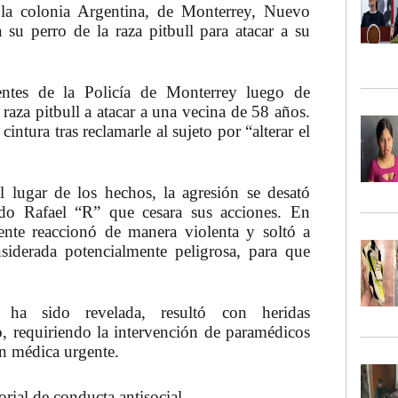
 la colonia Argentina, de
Monterrey
, Nuevo
 a su
perro
de la raza
pitbull
para atacar a su
ntes de la Policía de Monterrey luego de
 raza pitbull a
atacar
a una vecina de 58 años.
intura tras reclamarle al sujeto por “alterar el
 lugar de los hechos, la agresión se desató
ndo Rafael “R” que cesara sus acciones. En
ente reaccionó de manera violenta y soltó a
nsiderada potencialmente
peligrosa
, para que
 ha sido revelada, resultó con
heridas
o, requiriendo la intervención de paramédicos
ón médica urgente.
orial de conducta antisocial