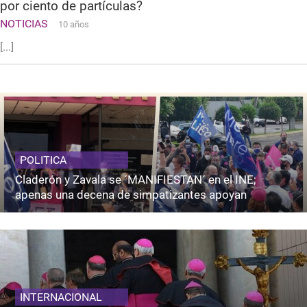
por ciento de partículas?
NOTICIAS
10 años
[...]
POLITICA
Claderón y Zavala se ´MANIFIESTAN´ en el INE;
apenas una decena de simpatizantes apoyan
INTERNACIONAL