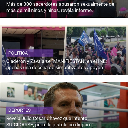
Más de 300 sacerdotes abusaron sexualmente de
más de mil niños y niñas, revela informe.
POLITICA
Claderón y Zavala se ´MANIFIESTAN´ en el INE;
apenas una decena de simpatizantes apoyan
DEPORTES
Revela Julio César Chávez que intentó
SUICIDARSE, pero ´la pistola no disparó´