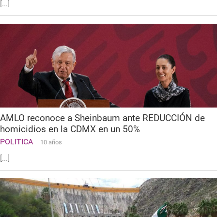
[...]
AMLO reconoce a Sheinbaum ante REDUCCIÓN de
homicidios en la CDMX en un 50%
POLITICA
10 años
[...]