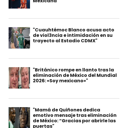
Mexicana"
"Cuauhtémoc Blanco acusa acto
de viol3ncia e intimidación en su
trayecto al Estadio CDMX"
"Británico rompe en llanto tras la
eliminación de México del Mundial
2026: «Soy mexicano»"
"Mamá de Quiñones dedica
emotivo mensaje tras eliminación
de México: “Gracias por abrirle las
puertas"