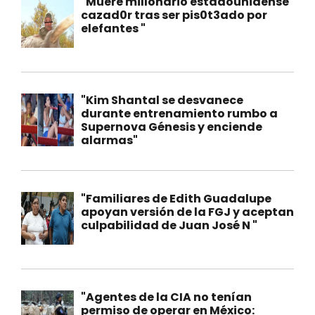
"Muere millonario estadounidense
cazad0r tras ser pis0t3ado por
elefantes "
"Kim Shantal se desvanece
durante entrenamiento rumbo a
Supernova Génesis y enciende
alarmas"
"Familiares de Edith Guadalupe
apoyan versión de la FGJ y aceptan
culpabilidad de Juan José N "
"Agentes de la CIA no tenían
permiso de operar en México: