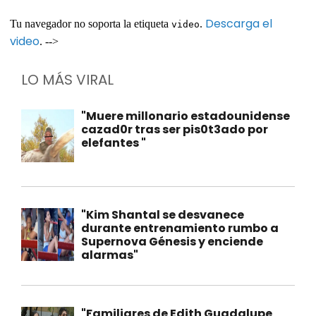
Descarga el
Tu navegador no soporta la etiqueta
.
video
video
. -->
LO MÁS VIRAL
"Muere millonario estadounidense
cazad0r tras ser pis0t3ado por
elefantes "
"Kim Shantal se desvanece
durante entrenamiento rumbo a
Supernova Génesis y enciende
alarmas"
"Familiares de Edith Guadalupe