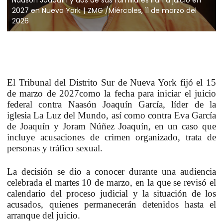
2027 en Nueva York
ZMG /Miércoles, 11 de marzo del
2026
El
Tribunal del Distrito Sur de Nueva York
fijó el
15
de marzo de 2027
como la fecha para iniciar el juicio
federal contra
Naasón Joaquín García
, líder de la
iglesia
La Luz del Mundo
, así como contra
Eva García
de Joaquín
y
Joram Núñez Joaquín
, en un caso que
incluye
acusaciones de crimen organizado, trata de
personas y tráfico sexual
.
La decisión se dio a conocer durante una
audiencia
celebrada el martes 10 de marzo
, en la que se revisó el
calendario del proceso judicial y la situación de los
acusados, quienes
permanecerán detenidos hasta el
arranque del juicio
.