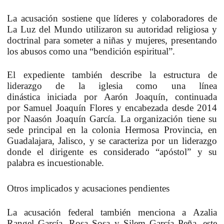
La acusación sostiene que
líderes y colaboradores de
La Luz del Mundo utilizaron su autoridad religiosa y
doctrinal para someter a niñas y mujeres
, presentando
los abusos como una
“bendición espiritual”
.
El expediente también describe la estructura de
liderazgo de la iglesia como
una línea
dinástica
iniciada por
Aarón Joaquín
, continuada
por
Samuel Joaquín Flores
y encabezada desde
2014
por Naasón Joaquín García
. La organización tiene su
sede principal en
la colonia Hermosa Provincia, en
Guadalajara, Jalisco
, y se caracteriza por un liderazgo
donde
el dirigente es considerado “apóstol” y su
palabra es incuestionable
.
Otros implicados y acusaciones pendientes
La acusación federal también menciona a
Azalia
Rangel García, Rosa Sosa y Silem García Peña
, este