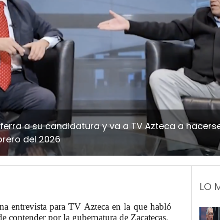
ferra a su candidatura y va a TV Azteca a hacers
ebrero del 2026
LO 
na entrevista para
TV Azteca
en la que habló
de contender por la gubernatura de
Zacatecas
.