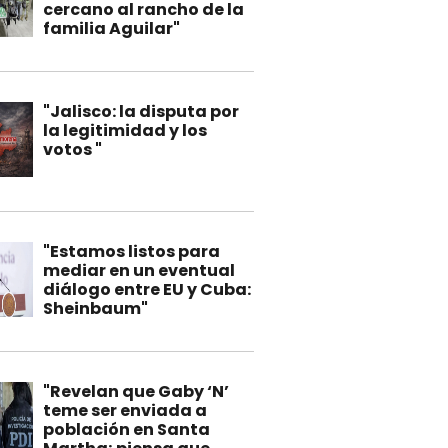
cercano al rancho de la
familia Aguilar"
"Jalisco: la disputa por
la legitimidad y los
votos "
"Estamos listos para
mediar en un eventual
diálogo entre EU y Cuba:
Sheinbaum"
"Revelan que Gaby ‘N’
teme ser enviada a
población en Santa