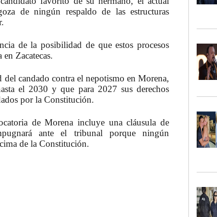
 candidato favorito de su hermano, el actual
oza de ningún respaldo de las estructuras
r.
cia de la posibilidad de que estos procesos
ta en
Zacatecas
.
ad del candado contra el nepotismo en Morena,
 hasta el 2030 y que para 2027 sus derechos
rdados por la
Constitución
.
vocatoria de Morena incluye una cláusula de
mpugnará ante el tribunal porque ningún
cima de la Constitución.