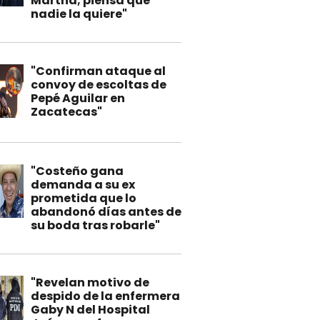
Martha; piensa que
nadie la quiere"
"Confirman ataque al
convoy de escoltas de
Pepé Aguilar en
Zacatecas"
"Costeño gana
demanda a su ex
prometida que lo
abandonó días antes de
su boda tras robarle"
"Revelan motivo de
despido de la enfermera
Gaby N del Hospital