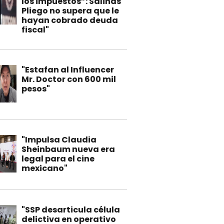
los impuestos”: Salinas
Pliego no supera que le
hayan cobrado deuda
fiscal"
"Estafan al Influencer
Mr. Doctor con 600 mil
pesos"
"Impulsa Claudia
Sheinbaum nueva era
legal para el cine
mexicano"
"SSP desarticula célula
delictiva en operativo