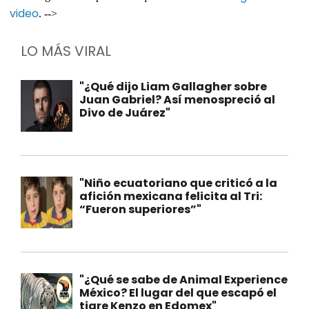
video
. -->
LO MÁS VIRAL
"¿Qué dijo Liam Gallagher sobre
Juan Gabriel? Así menospreció al
Divo de Juárez"
"Niño ecuatoriano que criticó a la
afición mexicana felicita al Tri:
“Fueron superiores”"
"¿Qué se sabe de Animal Experience
México? El lugar del que escapó el
tigre Kenzo en Edomex"