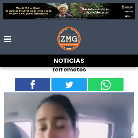
Venezolana pide que les donen iPhones y
NOTICIAS
iMacs para sobrellevar la tragedia tras
terremotos