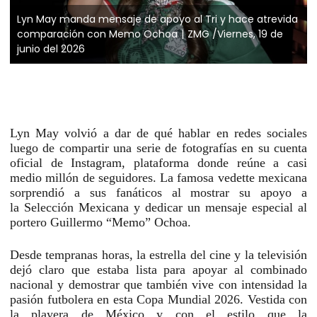
Lyn May manda mensaje de apoyo al Tri y hace atrevida
comparación con Memo Ochoa
ZMG /Viernes, 19 de
junio del 2026
Lyn May
volvió a dar de qué hablar en redes sociales
luego de compartir una serie de
fotografías
en su cuenta
oficial de Instagram, plataforma donde reúne a casi
medio millón de seguidores. La famosa vedette mexicana
sorprendió a sus fanáticos al mostrar su apoyo a
la
Selección Mexicana
y dedicar un mensaje especial al
portero
Guillermo “Memo” Ochoa
.
Desde tempranas horas, la estrella del cine y la televisión
dejó claro que estaba lista para apoyar al combinado
nacional y demostrar que también vive con intensidad la
pasión futbolera en esta
Copa Mundial 2026
. Vestida con
la playera de
México
y con el estilo que la