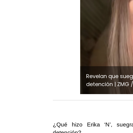
Revelan que suegr
detención
ZMG /
¿Qué hizo Erika ‘N’, suegr
detención?