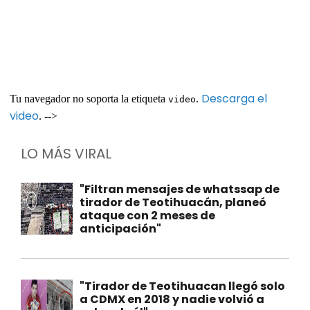
Descarga el
Tu navegador no soporta la etiqueta
.
video
video
. -->
LO MÁS VIRAL
"Filtran mensajes de whatssap de
tirador de Teotihuacán, planeó
ataque con 2 meses de
anticipación"
"Tirador de Teotihuacan llegó solo
a CDMX en 2018 y nadie volvió a