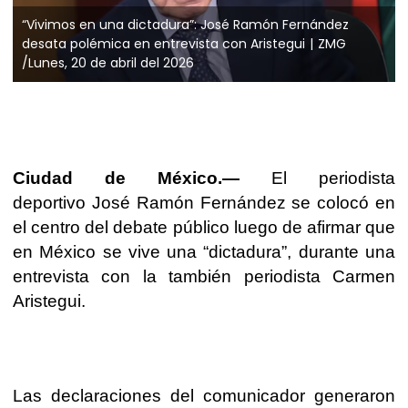
“Vivimos en una dictadura”: José Ramón Fernández
desata polémica en entrevista con Aristegui
ZMG
/Lunes, 20 de abril del 2026
Ciudad de México.—
El periodista
deportivo
José Ramón Fernández
se colocó en
el centro del debate público luego de afirmar que
en México se vive una “dictadura”, durante una
entrevista con la también periodista
Carmen
Aristegui
.
Las declaraciones del comunicador generaron