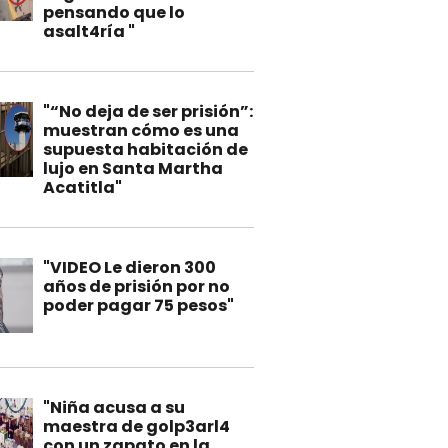
pensando que lo
asalt4ría "
"“No deja de ser prisión”:
muestran cómo es una
supuesta habitación de
lujo en Santa Martha
Acatitla"
"VIDEO Le dieron 300
años de prisión por no
poder pagar 75 pesos"
"Niña acusa a su
maestra de golp3arl4
con un zapato en la